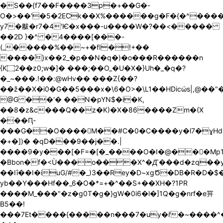
�S��{f7��F����3p�+��G�-
O�>��'�5�2E߳Ck��Χ%������g�F�{�^��
y7�黻�r7�4'Ѥ�x���-u����
W�?��<�����
��2D }�^ �4����[���-
(_�����%��~+�fI�!+��
����ۧ}x��2_�p��N�q�)�o���R������n
{K۝2��z0;w�]� ���;��O_�U�X�}Uh�_�q� ?
�_~���.!��:@wHv�� ���Z{��?
��ž��X�i0�G��5���x�\6�O>�\L1��HDicώs|,@��"
@G ��'� ��N�pYN$�i�K,
��8�z&c���Q��z�K)�X�86����Zm�(X
���Ԥ-
���G��O����M��#C�0�C����y�l7�ɣHd�
�+�])� �qD���9��ϳ��.|
����9�y���[�F=�[�_����O�I�@���Mp1
�Bbon�f�<Ù���o���X^�Ꙣ���d�zq��
��Iȋ��I�iuG/#�_)3��Rey�D~xgԾ�DB�R�D�$�y
yb��Y���Hf�
�_6�O�*=+�^��S+��XH�?1PR
����M_���"�z�g0T�g�}gW�0i6�l�]1Q�g�nrf�e䈂
B5��!
���7Et����{�����n���7�uy�ř�~����^�M�ފ.��ޟ{P��+�0κ�����L��gx��kSeo���7w���~���BB��O���3yO�~��>�%@�