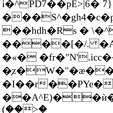
i�^PD7��pE>|6� 
���S^�gh4�c�p
��hdh�Rs � \
����[�/. 
�«� �fr�"N'.icc
�֤z�W�"�ӕ�� 
�I��r��PYe��
��A^E)��ѝ�z
(��>�