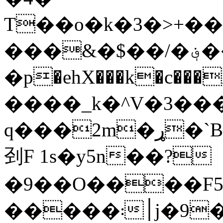
T��o�k�3�>+�
���&�$��/�؋���!
�p�ehX���k�c���X�1
����_k�^V�3��
q��
刭F 1s�y5n��?
�9��O����F5
�����܃׀j�9�N��Ǡ ��&Y