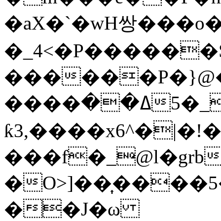
�aX�`�wH쌍���o
�_4<�P������S
������P�}@�
����ߡ��_�5�����,����|
ƙ3,����x6^�|�!
���f�_@l�gr
�O>]��͎����5�
��J�ω