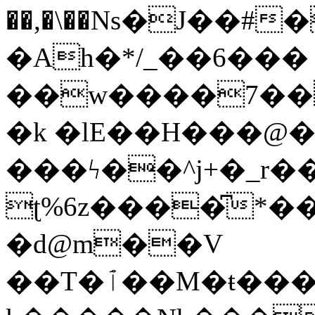
��,�\��Ns�J��#
�Ah�*/_��6��
��w����7��
�k �lE��H���@�
���ϟ��^j+�_r�
ʈ%6z����͆*��
�d@m��V
��T�ٱ��M�