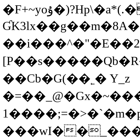
�F+~yoۇ�)?Hp\�a*(.���ٱgz�$Ӏ/l�-
ƓK3lx��g��m�8A�19
��i���^�"�E��
[P��s�����Qb�
��Cb�G(��˿� Y_z
�=��_@�Gx�~��
1�� ��;=�>� `�m�
���wI��_����