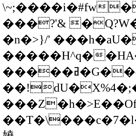
\~;����i�#fw�
���?'& �Q?
�n�>}/' ���h�aU�
�����H^q��HA�ؿ�ȭg���H)_�p��@��'vA��o�
�����ߥ�G��^���̩����N�!Ie
��!dU�X%4�;�
���Z�h�>E��O
��T�\���c�7�l�
嬈