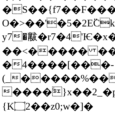
�S��{f7��F��
O�>��'�5�2E߳
y7�黻�r7�4'Ѥ�
��<����� ��
�4����[���-
(_�����%��
����ۧ}x��2_�
{K۝2��z0;w�]�