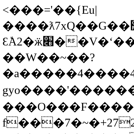
<���='��{Eu|
����ƛ7xQ��G��׽.D������Z��o���^A���%��t��?
ƐܽA2�ӝ׋��V�ʻ������}g||
��W��~��?
�a�����4����4
gyo����'����
���O���F�����
f���7�~�+272ἧ