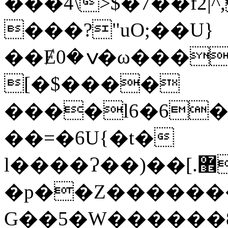
���4\>$�7��f2|^,�޷����C����"�~�|j�
���?"uO;��U}
��Ɇݍ�0�ω���W��Q����
[�$����
����l6�6�l
��=�6U{�t�
l����Ɂ��)��[.޾��;@F� "��)�E�c�rC�;@���w^�W��&cw }a��gC���P74�7��4��������\��e�7��{�g�]"�$>4 ?
�p��Z������
G��5�W������8