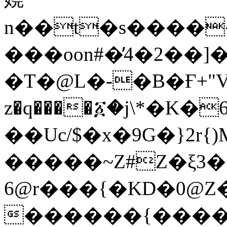
n��t�s����
���oon#�̓4�2��]
�T�@L�-�B�Ғ+"V 
z�q����፩�j\*�K�
��Uc/$�x�9G�}2
�����~Z#Z�ξ3�
6@r���{�ΚD�0@
������{�����