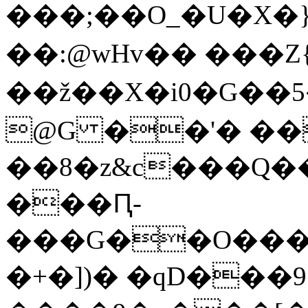
���;��O_�U�X�}U
��:@wHv�� ���Z{
��ž��X�i0�G��5��
@G ��'� ��
��8�z&c���Q�
���Ԥ-
���G��O����
�+�])� �qD���9