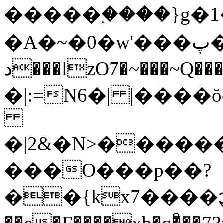
�����ۭ����}g
�A�~�0�w'���پ���u����MǺm^�]\|
د���lzO7�~���~Q���a�,K����٤zq6{�1�t?
�|:=N6�| |����
�|2&�N>�������q���gڗ� 7��
���O���p��?
��{kx7����᧓��x?>O����l���ؼl�Tw3�%��
��e�F����xb�q�ͦ��߃�73#:���Z����/