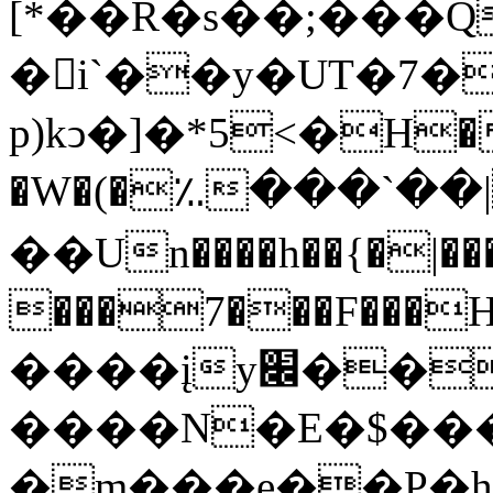
[*��R�s��;���Q
�i`��y�UT�7�
p)kͻ�]�*5<�H�S
�W�(�؉���`��|��U
��Un����h��{�|��
���7���F���
����įy׌��W� xt��
����N�E�$���
�m���e��P�h/