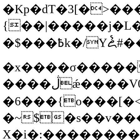
�Kp�dT�3[�>��
{��|�����j�L
�$���߿k�/Yꦍ#��0�kw>,&��`~�t=���2f�vu�]=��o�<�o��
�x����σ�����
����ڷǽ����V0>y~����^}
�6���{o���[�
�~$�s��v��
X�i�:���������