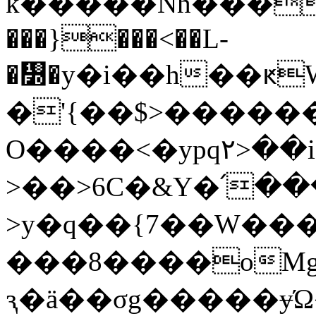
k�����Nh���
���}���<��L-
�᣽�y�i��h��ԟW^'�ތ��:I�D�c+�
�'{��$>�����
O����<�ypq۲>��ig�&�>�%
>��>6C�&Y�՛�
>y�q��{7��W��
���8����oMg�
ԇ�ӓ��σg�����ɏ