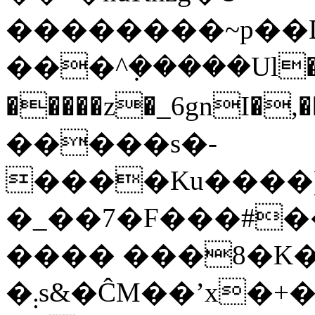
��������~p��D
���^݂�����Ul�
�����z�_6gnI�
�����s�-
����Ku����)
�_��7�F���#�����w��%ޕ]�D0|Y�������xc�ս���
���� ���8�K�n
�܄s&�ĈM��ʼx�+����t��Lr�̍�{���6{��U����I�ҳ�í3�&�w}}