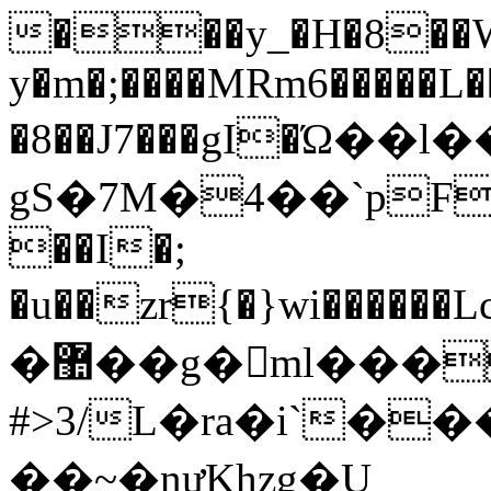
���y_�H�8��W
y�m�;����MRm6�����L�
�8��J7���gI�Ώ��
gS�7M�4��`p
��I�;
�u��zr{�}wi������Lc�0�3�W�ߘ
�޺��g�ml���
#>3/L�ra�i`�
��~�nưKhzg�U