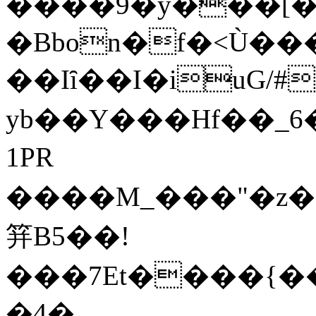
����9�y���[�
�Bbon�f�<Ù�
��Iȋ��I�iuG/#�
yb��Y���Hf�
�_6
1PR
����M_���"�z�g0
䈂B5��!
���7Et����{�����n���7�uy�ř�~����^�M
�4�