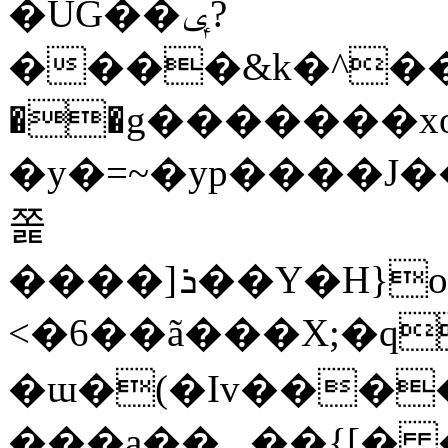
�UG��ݷ?
����&k�^��
��g�������x
�y�=~�yp����J
쫉
����]ܪ��Y�Н}o��J�>�g���������x6�2x~�i�x���%
<�6��ã���X;�q��
�ɯ�(�Iv���
���a��_.��{[� 