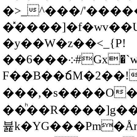
�>_^���/'����
�̽����]�f�wv��U
�y��W�z��<_{P!
��6���܀#Gx�`wb��>`N#��?^ ;���f��о��n��]�Ɲ���t�>����78�?
F��B��ճM�2��!
���,�s����O�
��ͪ��R����]g��
뷽k�YG���Pm�Ån