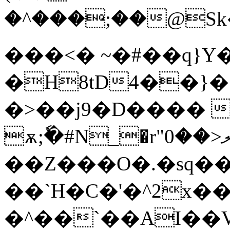
�^���;��@Sk��
���<� ~�#��q}Y
�H8tD4��}�
�>��j9�D���� 
ѫ;ٗ�#N_�r"ލ<��0+��=�ü!
��Z���O�.�sq��
��`H�C�'�^2x������G�i��p޼��i2��+7��oT
�^��`��AI�