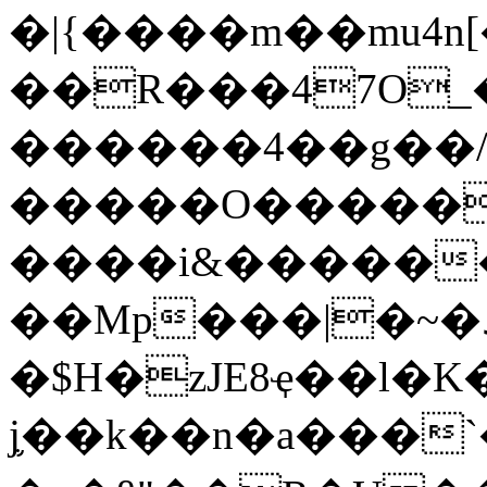
�|{����m��mu4n
��R���4
7O_
������4��g��
�����O�����
����i&������
��Mp���|�~�
د��
�$H�zJE8ҿ��l�K
j֛��k��n�a���