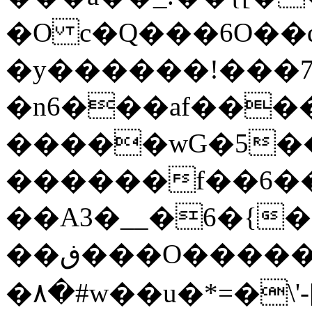
�O c�Q���6O��
�y������!���7
�n6���af��
�����wG�5�
������f��6���ߒ�Ϯy�v�����i�e���6^�O,w`,�O�E����Ӭ����#��q�]����oƕ��J����eU
��A3�__�6�{�
��ڧ���O�����y���B�n��qx�������y���ܼ����{k�h};Ӭ��σ�u��hz;5�]'�g��'�u�6W{���d����8��^��������m�E{����g���Aܹ;�y���S�_��G���>m�xz��pvt}
�٨�#w��u�*=�\'-[w�����㗓