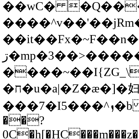
��wC� �Q��
����^v��'��jRm������M�,��Lט�w�
��it��Fx�~F��n
�ڗmp�3��>�����"AdO�t�p�ޚՍ���tx���O�7�A�Ct�g�6h2��f
����~��I{ZG_\
�ח�u�a|�Z�æ�]�妇
���7�I5���^ܙ�b h��,P�|Lp�ɘb�3S�<#:^�Bd�O"�uj�����x������!R���w$��{Un'�|
��?
0C�h[�HC���m���z