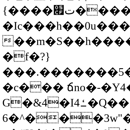
{����ت׏����R�^�:�OMc1����UߡV΁b�w.��O���A�̦C�6�V���Z��a�/
�Ic���h��0u���݋�.���i˞��܍я7��hp��.����"
��m�S��h���
�f�?}
���.�������5�
�c��� ճno�-�Y
G�&4�Iߑ4�Q�����A8�8{W��gž
6�^���3w"�V'