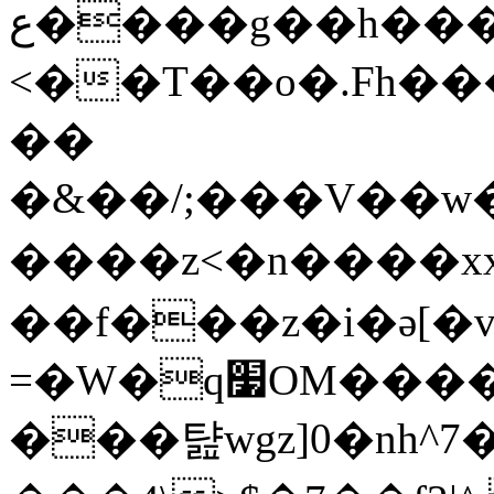
ع����g��h���Q}8u���n����B��\���\
<��T��o�.Fh��
��
�&��/;���V��
����z<�n����xx��A�o:�a|w���ؼ���
��f���z�i�ǝ[�
=�W�q׷OM�����/s�LB��<��޽��|S��ۨ{��{���������u������=#���j�R_����l9
���턆wgz]0�nh^