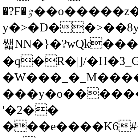
�?F�ٷ��o�����z� a1�0�?
y�>�D��>��8y
쌟NN�}�?wQk���9
�q�R�|]/�H�
�W���_�_M���
���y�o������
'�2��
���e����K6#�