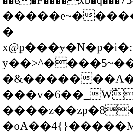
�����e~����
�
x@ϼ���ɏ�N�p�i�:�^
y��>^����5~��
�&�������Λ��lcV��
���v�6��_W߯�5||
����z��zp�8
�oA��4{}�����