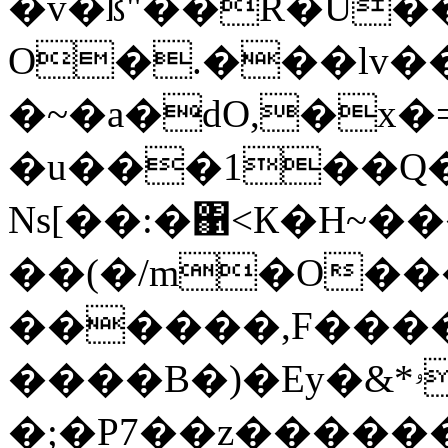
�v�ß"��R�U�
O�.���lv
�~�a�dO,�x�
�u���1��Q����h�ߗ��i������^�S.�n�;��
Ns[��:�΁<К�H~����ѥl�(��i��ݧ]>�-)���T(o
��(�/m�O��
������,F���
����B�)�Ey�&*ۥ�fgXգ8OwW����K
�;�P7��z��������