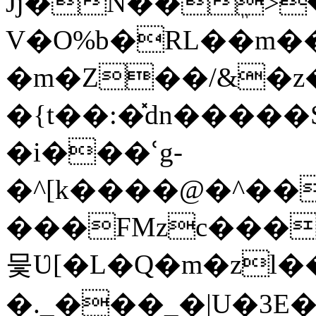
Jj�N��ܸ>
V�O%b�RL��m�
�m�Z��/&�z�
�{t��:�̽dn�����
�i���ՙg-
�^[k����@�^��
���FMzc����,J
믗Ʋ[�L�Q�m�z
�._���_�|U�3