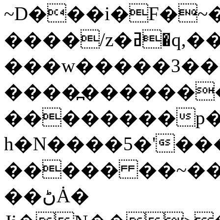
~D���i�F�~�
����/z�ߥ�q,�����_{ ��l�/
���w�����3��
����߽��������=8�N��߃o���]�mg�m>^B��[~�
��������p�
h�N����5�'�
����� ��~��
��ڻȦ�