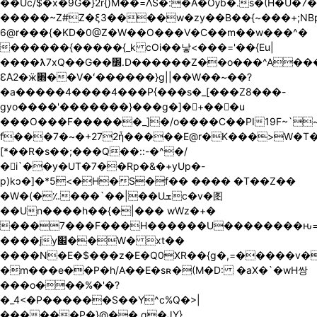
��Uc/$�x�9G�}2r{)M��=ΛS�:�A�Ѹb�.s�(H�U
�����~Z#Z�ξ3����w�zy��B��{~���+;NB
6@r���{�ΚD�0@Z�W��O���V�C��m��w���^�
������{�����{_k cOi��낳<���='��{Eu|
����ƛ7xQ��G��׽.D������Z��o���^A���%��t��?
ƐܽA2�ӝ׋��V�ʻ������}g||��W��~��?
�a�����4����4���P{���s�_[���Z8���-
gyo����'�������}���g�]�+���u
���O���F������_]�/o����C��PI19F~`
f���7�~�+272ἧ�����E@r�K���>W�T��E�ks
[*��R�s��;���Q��::-�^�/
�i`��y�UT�7��Rp�&�+yUp�-
p)kͻ�]�*5<�H�S�f�� ���� �T��Z��
�W�(�؉���`��|��Uܫc�v�图
��Un����h��{�|��� wWz�+�
���7���F���H������U��������ԋ=
����įy׌��W� xt��
����N�E�$���z�E�Q0XR��{g�,=�����v�
�m���e��P�h/A��Е�sʀ�(M�D:  �aX�`�wH쌍
���o���%�'�?
�_4<�P������S��Y^c%Q�>|
������P�}@�� q�JY}