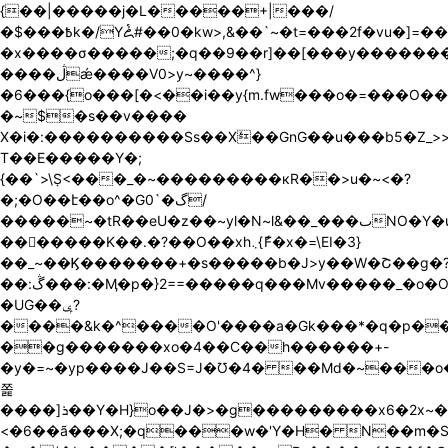
{��|�����j�L�����+|���/
�$���߿k�/Yꦍ#��0�kw>,&��`~�t=���2f�vu�]=��o�<�o��
�x����σ�����;�q��9��r]��[���y�������
����ڷǽ����V0>y~����^}
�6���{o���[�<��i��y{m.fw���o�=���O�
�~$�s��v����
X�i�:����������Ss��Xܽ��GnG��u���b5�Z_>
T��E�����Y�;
{��`>\݀S<���_�~���������кR��>u�~<�?
�;�O��է��o^�Gگ�`0/
�����~�tR��eU�z��~yl�N~l&��_���ٮNO�Y�u��8i���������bݼo�~��/
�������K��.�?��O��xh܆{ާF�x�=\EI�3}
��_~��Ϗ�������+�s�����b�J>y��W�Շ��g�
��:ڴ���:�Ӎ�p�}2==�����q���Mv�����_�o�O�'�ý��/
�UG��ݷ?
����&k�^����O'����a�Gk���*�q�p���
��g�������xo�4��C��h������+-
�y�=~�yp����J��S=J�Ʊ�4� ��Md�~���
쫉
����]ܪ��Y�Н}o��J�>�g���������x6�2x~�i�x���%
<�6��ã���X;�q���w�'Y�H� N��m�S�u>9k�<�]ߋ��&