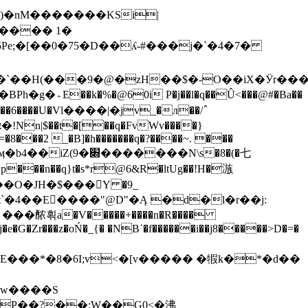
�)�nM�������KSi|
Pe;�[��0�75�D��ʎ-#���ϳ�`�4�7�
<���@#�Ba��
��6����U�Vӏ����|�jv_�л��/߮
n|$��t�[��q�FvWv����}
�=�8���2 _�B]�h�������q�?����~. ���
�n��q}t�s*r@6&R�ltUg��!H�㵀
e�G�Zr���z�oŃ�_{� �NBˈ�f������i��j8�����>D�=�
E���*�8�6I;v<�[v����� �犌k�*�d��
�w����S