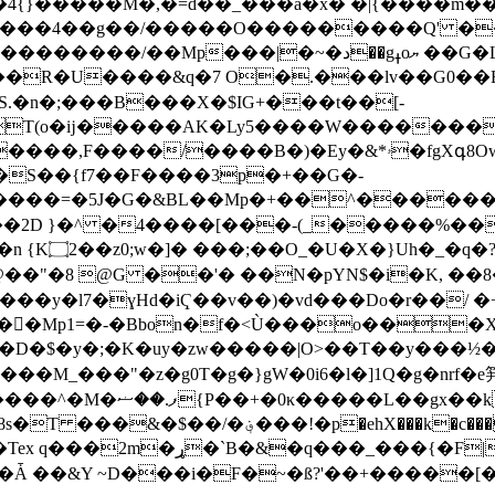
}�����M�,�=d��_���a�x� �|{����m��m
�����4��g��/�����O���������Q' �
��������/��Mp���|�~�
د��gߪoޔ ��G�L� �$H�zJE8ҿ��l�K���?-'�Z�
"��R�U����&q�7 O�.���lv��G0��
��/����B�)�Ey�&*ۥ�fgXգ8OwW����K
^����=�5J�G�&BL��Mp�+��^�����
2D }�^ �4����[���-(_�����%��
���Z{��?
cώs|,@��"�8 @G ��'� ��N�pYN$�i�K,
y�l7�ɣHd�iҀ��v��)�vd���Do�r��/ �+�
�Mp1=�-�Bbon�f�<Ù���o���
�$�y�;�K�uy�zw�����|O>��T��y���½�$̔�
����M_���"�z�g0T�g�}gW�0i6�l�]1Q�g�nrf�
��3yO�~��>�%@���>��mR
�p�ehX���k�c���X�1��$��܏�?
����_k�^V�3����F:+�����5���`��Tex q���2m�ړ�`