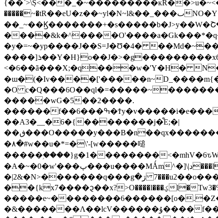
{��`>\݀S<���_�~���������кR��>u�~<�?�;
�����~�tR��eU�z��~yl�N~l&��_���ٮNO�Y�u��8i���������bݼo�~��/�������K��.�?��O��xh܆{ާF�x�=\EI�3}
��_~��Ϗ�������+�s�����b�J>y��W�Շ��g�?��:ڴ���:�Ӎ�p�}2==�����q���Mv�����_�o
����&k�^����O'����a�Gk���*�q�
�y�=~�yp����J��S=J�Ʊ�4� ��Md�~
����]ܪ��Y�Н}o��J�>�g���������x6�2x~�i�x���%
<�6��ã���X;�q���w�'Y�H� N��m�S�u>9k�<�
�ɯ�(�Iv����['�����n~D_����m{
�O c�Q���6O��ql�=�����~������
�����wG�5��2����.
������f��6���ߒ�Ϯy�v�����i�e���6^�O,w`,�O�E����Ӭ����#��q�]����oƕ��J����eU����q3��~�-
��A3�__�6�{��������j�͋E;�|
��ڧ���O�����y���B�n��qx�������y���ܼ����{k�h};Ӭ��σ�u��hz;5�]'�g��'�u�6W{���d����8��^��������m�E{����g���Aܹ;�y���S�_��G���>m�xz��pvt}
�٨�#w��u�*=�\'-[w�����㗓
�����ۭ����}g�1��������<�mhV�6ԏ
�A�~�0�w'���پ���u����MǺm^�]\|د���lzO7�~���~Q���a�,K����٤zq6{�1�t?�|:=N6�| |����ŏɵ~?�մ����y�~�O?
�|2&�N>�������q���gڗ� 7���u2��o�����7 ���O���p��?
��{kx7����᧓��x?>O����l���ؼl�Tw3�%���s��xsw�����t�����4~�6o����a���N|��e�F����xb�q�ͦ��߃�73#:���Z����/
�����e~��������6������[o�.�Z������o�/� x@ϼ
�&�������Λ��lcV������ۇ����f��}���v�6��_W߯�5||6o_ON�Ub�:O������Ə���ߞ���f���e7�