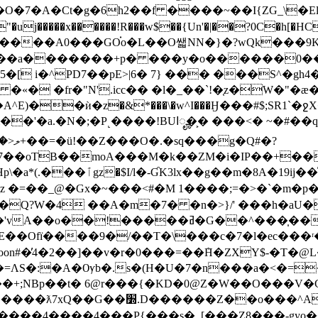
�a�������+p� ���y�o������0��^A
 i�^PD7��pE>|6� 7} ��� ���S^�gh4�c
� �fr�"N'.icc�� �l�_��`!�֤z�W�"�ӕ�
E)��ѝ�z�&*���\�w^I���Ӈ���#$;SR1`�ջX
~�#��q}Y����-�H8tD4��}� M�-���#s|
_z �=��_@�Gx�~���<#�M 1�� ��;=�>� `�
�Q?W�4 ��A�m�7� �n�>}/' ���h�aU�
��Ofї����9�/��T�\���c�7�l�ec���ʳ�
�̓4�2��]��v�r�0���=��ܶH�ZXY$-�T�@L�-
r{)M��=ΛS�:�A�Ѹb�.s�(H�U�7�n���a�<
�+;NBp��t� 6@r���{�ΚD�0@Z�W��O���V
Z��o���^A���%��t��?