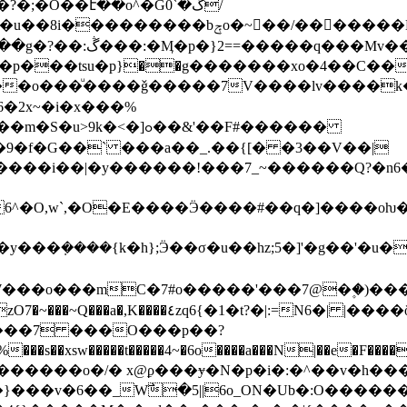
�O��է��o^�Gگ�`0/
�O�'�ý��/�UG��ݷ?
p���tsu�p}��g�������xo�4��C��
���o���ͧ����ǧ�����7V����lv����
]ߋ��&'��F#������
�9�f�G��` ���a��_.��{[� �3��V��|
����i��|�y������!���7_~������Q?�n
W���o���mC�7#o�����'���7@�۪�)��
���ɏ�N�p�i�:�^��v�h����:k���ؿ=��O" y��>^��