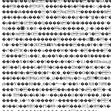
����z��zp�8���~����� ��/�oA��4{
��R���4
7O_���8���h����1<;|֣�
����i&������N�Nn[?N.������$i
j֛��k��n�a���`����k��@�#�"쉪�v�ß
�u���1��Q����h�ߗ��i������^�S.�n�;���B���X�$IG+���t��[-
Ns[��:�΁<К�H~����ѥl�(��i��ݧ]>�-)���T(o�ĳ�����AK�Ly5����W���������H{t!
��(�/m�O�����(���{eh�"l�?������,F��
�;�P7��z������������ϟ��cѓ޴a\�� �S��{f7��F����3p�+��G�-
O�>��'�5�2E߳Ck��Χ%������g�F�{�
�r7�4'Ѥ�x���-u����
W�?��<����� ��
����ۧ}x��2_�p��N�q�)�o���R������n {K۝2��z0;w�]� ���;��O_�U�X�}Uh�_�q� ?�_~���.!��:@wHv�� 
��ž��X�i0�G��5���x�\6�O>�\L1��HDi
���Ԥ-���G��O����M��#C�0�C����
����9�y���[�F=�[�_����O�I�@��
��Iȋ��I�iuG/#�_)3��Rey�D~xgԾ�DB�R�D
yb��Y���Hf�
�_6�O�*=+�^��S+��XH�?1PR 
���7Et����{�����n���7�uy�ř�~����^�M�ފ.��ޟ{P��+�0κ�����L��gx��kSeo���7w���~���BB��O�
�4� T��o�k�3�>+��q���i1�f�W���_I��8s�T ���&�$��/�؋���!
�9��O����F5�~|�����܃׀j�9�N��Ǡ ��&Y ~D���i�F�~�ß?'��+�����[�y6���?����/z�ߥ�q,�����_{ ��l�/