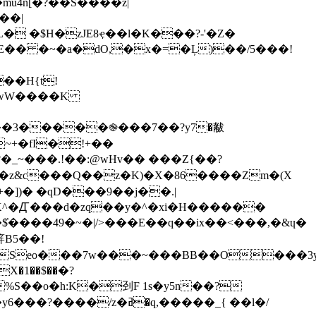
u4n[�?��S����z|
��|
E�� �~�a�dO,�x�=�Ļ)��/5���!
��3�����֎���7��?y7�黻
~+�fI�!+��
 ��8�z&c���Q��z�K)�X�86����Zm�(X
])� �qD���9��ϳ��.|
X^�Ꙣ���d�zq��y�^�xi�H������
���49�~�|/>���E��q��ix��<���,�&ɥ�
e䈂B5��!
B�&�q���_���{�F|%S��o�h:K�
刭F 1s�y5n��?