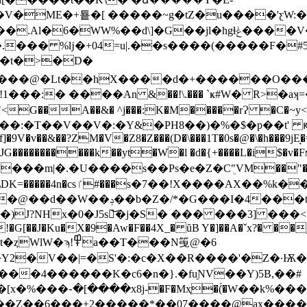
7�V�ME�+툩�[ �����~g�tZ�u����'ƹW:
�WW%��d\]�G��jl�hgɬݟ����V���� 1�
��� %ǉ�+04=u|.��s����(�����F�#5
��!\.��� `ҝ#W� R>�aʞ=�BPh�g�؞E��k�%�@60i P�j��l�q��Û
`2"<G��A��&� ^j���:K�M�����rɁ �C�~y<
�:�T��V��V�:�Y&�PH8��)�%�$�p��t' ԟ�!N
f]�9V�v��&��?ZM�V�Z8�Z���(D�\���1T�0s�@�\�h���9jE̘
�m|�.�U����s��Ps�e�Z�Cܴ"VM��"�p��
��E�َ���"@D"�Ą �d�l�r��j:
!�G[��J�Ku�X�9�Aw�F��4X_� ȗB Y�]��A�ˇx?� ��j�
�T���N䇩@�6
�Y2�V��|=�S'�:�c�X��R����'�Z�·Ѭ�
���4������K�c6�n�}.�fuƝV��Y)5B,��#
�%���֊�[����x8j-�F�Mҳ�(̈́�W��k%��