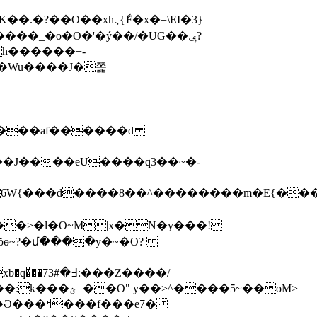
h������+-
k�Wu����J�쫉
6���af������d
��>�l�O~M|x�N�y���!
��5~��oM>|