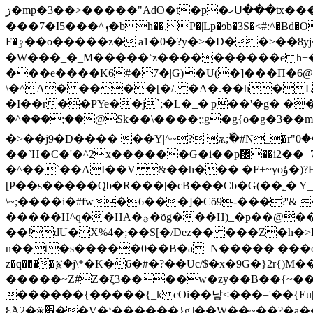
�ڗmp�3��>�����"AdO�t�p�ޚՍ���tx���O�7�A�Ct�g�6h2��f ����~��I{ZG_\�El���75�@����/;a�/�ח�u�a|�Z�æ�]�妇
���7�I5���^ܙ�b h��,P�|Lp�ɘb�3S�<#:^�Bd�O"�uj�����x������!R���w$��{Un'�|��?0C�h[�HC���m���z��ȃD�g�*c$���b�do��0�w����}�?
F�ٷ��o�����z� a1�0�?y�>�D��>��8yj����A0���GO֗o�L��O쌟NN�}�?wQk���9KpI�i���F\l?�q�R�|]/�H�3_G���
�W���_�_M�����ʿz����������e h+�
���e����K6#�7�|G)�U(�]���Π�6@5�[
\�^A� ����[�/. �A�.��h�L �«
�I��r��PYe��j`;�L�_�|p��'�g� ��A^
�^���;��@Sk��\����;;g�g{o�g�3��m��'�a.�N�;�P˻����!BUاೄ�͕� ���<� 
�>��j9�D���� ��Y|^~? ѫ;ٗ�#N_�r"ލ<��0+��=�ü!��Z���O�.�sq���g�Q#�?
��`H�C�'�^2x������G�i��p޼��i2��+7��oTB��moA���M�k��ZМ�i�IP��+������
�^��`��AI��V &��h��� �F+~yoۇ�)?Hp\�a*(.���ٱgz�$Ӏ/l�-ƓK3lx��g��m�8A�19ij��̍I?��i���^�"�E��2��K�W�w�?�����;
[P��s�����Qb�R���|�cB� ��Cb�G(��˿� Y
\~;����i�#fw�6���]�Cȏ9-���?'& 
�����H^q��HA�ؿ�ȭg���H)_�p��@��'vA��o��!�����ߥ�G��^���̩����N�!Ie
��!dU�X%4�;��S[�/Dez
�� ���Z�h�>E
n��t�s�����0��B�a=N����� ���oon#
z�q����፩�j\*�K�6�#�?��Uc/$�x�9G�}2
�����~Z#Z�ξ3����w�zy��B��{~��
������{�����{_k cOi��낳<���='��{Eu|����ƛ7xQ��G��׽.D������
ƐܽA2�ӝ׋��V�ʻ������}g||��W��~��?�a�����4����4���P{���s�_[���Z8���-gyo����'�������}���g�]�+���u