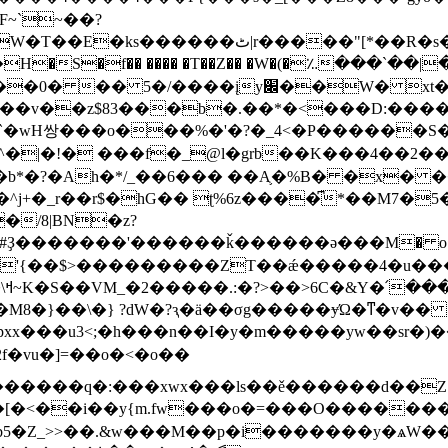
~`~��?
���"[*��R�s��;���Q��::-�^�/
� �T��Z�� �W�(�؉���`��|��Uܫc�v�图��Un����h��{�|��� w
 �� 5�/����įy׌��W� xt��
��v��z$83���b�.��*�<���D:����
�`�wH쌍���o���%�'�?�_4<�P������S�
/.�b*�?�Ah�*/_��6��� ��A֛�%B� �x
j+�_r��r$�hG�� ʈ%6z����͆*��M7�5�
�/8|BN
�z?
�������'������ǩ������ә���M� o�?��
O����<�ypq۲>��ig�&�>�%�я�o��۷���j�\ߞ~K�S��VM_�2�����.
M8�}��\�} ?dW�?ԇ�ӓ��σg�����ɏΏ�ͳ�v��
��n��I�y�m�����yw��sr�)���V'Oצ�|{��|�����j�L��
�����q�:���xwx���ls��
ě������d��Z
5�Z_>>��.&w���M��p�i�������y�ѧW��