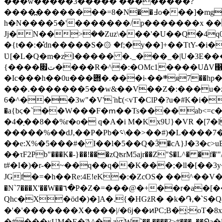
���w�����3����� ��������?
����߽��������=8�N��߃o���]�mg�m>^B��[~��i~@�)8��������'�u�ov��3�{ ��������p��V��� !��­
h�N����5�'�������/p�������x ��
Jj�N��ܸ>��Zuz\���'�U��Q�4
�{t��:�̽dn�����S�۞ �f;�y��]+�
�TtY-�i�
Ʋ[�L�Q�m�zl����� �._���_�|U�3E
{����ت׏����R�^�:�OMc1����UߡV΁b�w.��O���A�̦C�6�V���Z��a�/
�Ic���h��0u��
���.�������5��w&��V��Z�:���u�z�5M�g-�c��
6�^���3w"�V' ̏nէ(˂vT�ClP�?u�#K�
�a{bϛ�`��W���F�ՠ��Ts����ab<=c�
�4�ָ��8��%r�o� q�A�i M�Kx9U}�VR �[7�
�����%��dJ,��P�Pb�؝\��>��#)�L����7���,\�:�B�_�Sw��B1�0��=�u����xi&��Hz9�����lY :��8X
��e:X%�5���#� I��l�5��Q�Ӟ�cA}J�3�с>
��τF2Pb"���K�-}��!���zQʦrM5ajr��Z"$�L^
t#�I�)�r-�~��q��q��K���;�ll�[��3y
JGf�=�h��Re:4E!eK�:�ZcOS� ��^��V�Q:� &F,�� ��F
�N`7���X'��W��٦�P�Z�=���@�+��r�a�[�����z�ekn���H��u�A���7�z��b''�A���:���-�'��� �q�-�p���q�mLus�L�
Qhc�X�öd�)�]A�.{�HGżR�͏ �k�֏,�`S�Q8�j#�/خl�>*�S�x*Q Z�!�))U�V)���b��u�f��x
�'�'�������X����|/�6j��ͷPC;B�̜:oT�8xۊ�4ʛ�Ǭ�� Z-?h _uA��x\��� ��#��CkЎ:�ITI������Z �dX˦i7Dz��-
�#���ĸUM�E�Ά^�.z
W `�� ����?>#���_��Ջa