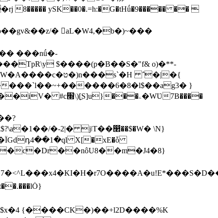
�gv&��z/� aL�W4,�b�)~���
TpR\y $����(p�B��S�"f& o)�**-
�s`�H ΅�|�{
��ۦ�WƲ7B����
��?
a�1��/�-2|� jǀT��෢��$�W� \N}
ÏGdդ4��1�ql X[�xE�ȱ
�y�{(�c�Dr��nôU8��m�J4�8}
�<^L���x4�KI�H�r7O����A�u!E*���S�D��2
�.���lȮ}