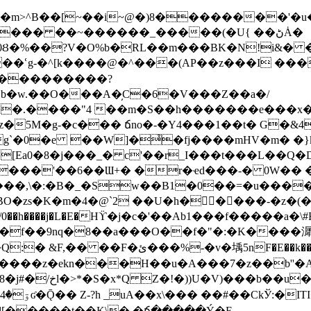
��� ��~������_�����(�U{ ��ڻȦ�
q0Ȣ�%��?V�O%b�RL��m���BK�N!i&� �
��ՙg-�^[k����@�^���(AP��z���I ���FM
�����������?
�݋�.���i˞��܍я7��hp��.����"4 ��m�S��h����
���e���x
� ճno�-�Y4���1��t� G�&4�Iߑ4�Q�����A8�8{W��
i�g`�0�e ��W]�҆�fj����mHV�m�
�}k��A
[Ea0�8�j���_� c'��r_I���t���L��Q�
l���'��6��Ɯ+� �r�ҽd���-� 0W�� ���
uBO�zs�K�m�4�@`2 ��U�h�����-�z�(
� �f�'"/0��h����j�L�E�Hϔ�j�c�'��Ab1���f�
�f��9nq�8��a���O��f�"�:�K����漽t:�
�ئ���%-�v�㙖5nF�E��k���
����@�)���J��䵱
�l[��
���t��K\� �ճ�����Ý�E-