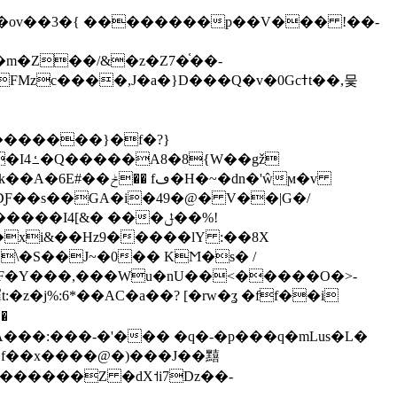
m�Z��/&�z�Z7�֫��-
zc����,J�a�}D���Q�v�0Gcߙt��,믗
�������}�f�?}
gž
�6E#��ݲ�� fڡ�H�~�dn�'ŵϻ�v
DƑ��s��GA�i�49�@� V��|G�/
��I4[&� ���ݪ��%!
�\�S��J~�0�� KϺ�s� /
����a�\#F�Y���,���Wu�nU��<�����O�>-
z�j%:6*��AC�a��? [�rw�ʓ �ff��i