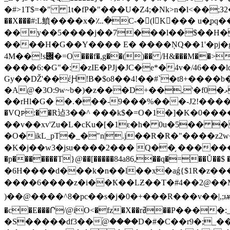
�#>1T$=�" 1t�fP�"���U�Z4;�Nk>n�l<��;З2��߽�{m�y$�d)�kY �+�����
��X���#:L鱝����x�؊�C-�(lًK��� u�֪pq���
��y��5����j��7���l��$��H�1OO�CG
����H�G��Y���� E� ����ŅQ��1'�pj�g
4M��!s݌�=O���f�,g��()�� /H&���M��>X�̂�T_�;�ٸ�[`,�8��#"��=�#_�cR*�bQ%��� ���nǘ�-
����6:�G"�:�zIE�PJj�JC�e*�4v�/46��
Gy��Ǆ'��έԨ!B�$o8��4!��#ˋ�t8+����b��y�#��j
�A@�3O:9w~b�)�z���D+��,'�f0�ޅ��}��E���=�8�W �14bB��?s������`l��~+������6�8�l$��ag3� }
��rHl�G� �.���-9���%���-J2!��������@26��
�VQꮲ:� �R迠3��^ ���k$�=O�1�]�K�0���
��v��xv'Zu�L�cKu�[�1ԑ�h� 0u�5�� �
�O�ikL_pT�_�"n|.j��R�R�"����z2w�
�p�������T}@��[�����84a86,��q�=��Ŭ��$
�6H����d���k�n��l��x�aǵ{$1R�z��
����6����z�i��Ҟ��LƵ��T�#4��2@��M
)��@����^8�pc��s�j�0�+���R���v��|,;ѭ�ѐ;
�c�E���Ր/@iO<�fz�X��rߥ��P����:_dg��pX�p�m��{�z���PQ�?
�S�����df3��۬@����D�#�C��r9�;_����dېW��"!�-��Ab�(_�<��%�J�P��$x�4 {����CK