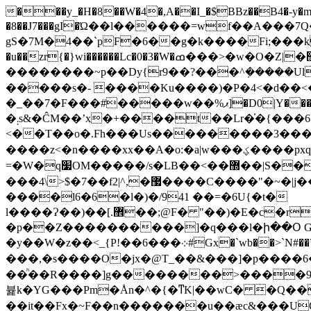
���y_�H�8��W�4�,A��I_�$BBz��B4�-y�m�;�
�8��J7���gI�Ώ��l������=wf��A���7Q�z
gS�7M�4��`pF�6��g�k����Fi;���
�u��zr{�}wi������Lc�0�3�W�ߘ���>�w�O�Z|�޺��g�ml��� #>3/L�ra�i`���O�ovü���x������Wp��wp,o�aC�|��~�nưKhzg�U
��������~p��Dy{r9��?���^݂�����Ul���
�����s�- ����Ku����)�P�4<�d��<
�_��7�F���#�����w��%ޕ]�D0|Y�������xc�ս���t�N ~����,�����m��C�W3���ֳd��n|}���� ���8�K�nal�+ÃS��t
�܄s&�ĈM��ʼx�+����t��Lr�̍�{���6{��U����I�ҳ�í3�&�w}}ع����g��h���Q}8u���n����B��\���\
<��T��o�.Fh���Us���������3���i�
����z<�n����xx��A�o:�a|w���ؼ����pxq��\߻��ճy>�xF���&��E���j����}��f���z�i�ǝ[�v�x��4>��?
=�W�q׷OM�����/s�LB��<��޽��|S��ۨ{��{���������u������=#���j�R_����l9 ���턆wgz]0�nh^7�Ñ��/���|
���4\>$�7��f2|^,�޷����C����"�~�|j������� ���?"uO;��U}��Ɇݍ�0�ω���W��Q���� [�$����
����l6�6�l�)�/941 ��=�6U{�t�
l����Ɂ��)��[.޾��;@F� "��)�E�c�rC�;@���w^�W��&cw }a��gC���P74�7��4��������\��e�7��{�g�]"�$>4 ?
�p��Z����������]�q���l�ի��Օ G�
�y��W�z��<_{P!��6���܀#Gx�`wb��>`N#��?^ ;���f��о��n��]�Ɲ���t�>����78�?F��B��ճM�2��!k왗
���,�s����O�jx�@T_��&���]�p����6
��ͪ��R����]g��������>����9U���qVU�
뷽k�YG���Pm�Ån�^�{�ͳK|��wC� �Q���9!����^v��'��jR
��it��Fx�~F��n�������u��æc&���UO