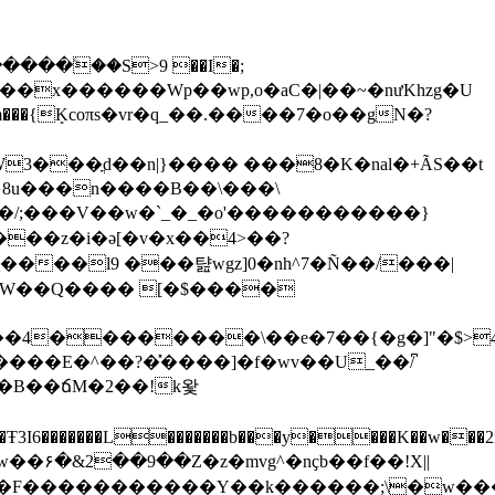
��ۧ��S>9 ��I�;
m���{ܻKcoπs�vr�q_��.����7�o��gN�?
/;���V��w�`_�_�o'�����������}
��E�^��?�̽����]�f�wv��U_��/͆
��L�������b���y����K��w���2i�'�
�����������Y��k������;\�w����M�nn