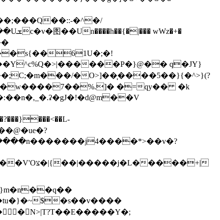
Wz�+�
�s{��61U�;�!
�Y^c%Q�>|������P�}@�� q�JY}
� ��w����7��%.]� �=qy�� �k
:��n�,_�.ʡ�gJ�!�d@m��V
�}���<��L-
:�?>��>6C�&Y�՛������n�������j4����*>�
�v�?
���+|
}m�n��q��
�N>|T?T��E�����Y�;