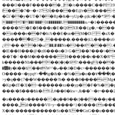
���O���F������_]�/o����C��PI19F
f���7�~�+272ἧ�����E@r�K���>W�T��E�ks������ٹ|r��
�i`��y�UT�7��Rp�&�+yUp�-p)kͻ�]�*5<�H�S�f�� ���
���7���F���H������U��������ԋ=�1������0�
����N�E�$���z�E�Q0XR��{g�,=���
�m���e��P�h/A��Е�sʀ�(M�D:  �aX
����ߡ��_�5�����,����|ƙ3,����x6^�|�!� ���f�_@l�grb��K���4��2���;C;�m���/�O>]��͎����5��}{�^>}(?
¿\^�� ��J�ω ��,�\��Ns�J��#���
�lE��H���@�zl6���o�Ͽ G� I��?���ϟ��^
��T�ٱ��M�ŧ�����H���]��c��X�R*
k�����Nh�����[�)�S?:���g(���#Ҙ
�᣽�y�i��h��ԟW^'�ތ��:I�D�c+������!�'{��$>���������ZT��ǽ�����4�u����@�ue�?
>y�q��{7��W�����?h� ���8����oMg�
�Kp�dT�3[�>������xs��yp��F�%�j�pxx���u3<;�h�
���/�$���߿k�/Yꦍ#��0�kw>,&��`~�t=���2f�vu�]=��o�<�o��
�x����σ�����;�q��9��r]��[���y��
����ڷǽ����V0>y~����^}�6���{o���[�<��i��y{m.fw���o�=���O�������tu�}�~$�s��v����
X�i�:����������Ss��Xܽ��GnG��u���b