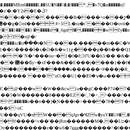
���MRm6�����L��SU�N��\\�;�J���*_�v7Q�at�����n
|!
'�:�Y2s�E�ڭ?
k��o�'��.�����lh����=o���շ���
}����} �����z�_6gnI�,������wčy��
�T�r@�/
~�`N�^���ou~�{�f�ě;ϿJ'U��h3/�� �&��
�5�W������8����EZ�/_?�>_^���/'���
��$~oC
nW���qJgv�ҸZw�yuY��U#�.��Ŧ3I6�����
m������M�,��Lט�w��۶�&2��9��Z�z�mvg^�nҫb��f��!X||
v���������z�'�w6�7ggg�������^�l���F