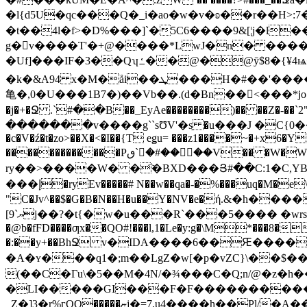
�l{d5U�qc���Q�_i�ao�w�v�ʚ��r��H>:
�t��4l�f>�D%���]`�5C6����9&[¦j�l���.Al�6
g�v����T'�+@����*LwJ�n� ����.
�Uf]���ΙF�3��Qʮߑ��@�@ȳ$8�{¥4ѩ�t�>�D�
�k�&A94 x�M�åi��ܜ���H�#��'������@�Lt��hX����d�+������O���`��H(���9�@�zH��$�-O��iX�Ӱr������hE�a8��
亀�,0�U���1B7�)��Vb��.(d�Bn��𶃰<���*јo!1���:� ����Αn &
�j�+�Ջ .`#��B��_EyAe��������)�� ��Z�-��
�������v����g``sƱV'�sֵ �u���J �C{0��
�c�V�ź�t�zo>��X�<�I��{T eǥu= ���z1����~�+x6�Y
�������������Pٯ`�#��ۤ��V�� �W�WJG�����������k��yt�W�l �d�{+����L�i$�v�Fӎ�b4��iZ(9�׍�������N\s�8�(�七
ry��>����W� �҇�BXD���Յ#��C:1�C,YB��
���إ�ryEv�����# N��w��qa�-�%���uq�M�e\DK=�����4n�csٵ#���s�7��!X����AX��%k���O�JH�$���򡼣Y �9_
"C�Jv^��$�G�B�N��H�u��Y�NV�e�ή.&�h�����@��d��W��ݚ��b�Z�/*�G���I�4���t`�4
[ޔ`9j��?�t{�w�u���R`���5���� �wrs�)J?NHx�0�J5s㶪͝�j�S� ��� ���3] ���< ���䙶횎a�V�����+����n�R����
�@b�fFD����ƣx��QO#!���l,1�Le�y:g�\M*���8�
�:��y+��BhՋ v�IDA����6��Ԙ����t�ȥWlW�ϡ!߾a�
�A�ʏ���q1�;m��LgZ�w[�p�vZC}\��$�
(��C�Гu\�5��M�4N/�¾���C�Q;n/@�z�h�
�LI�����GI���F�F����������[x
_Z�]3�r%гQQ�����ޏj�=7,u4����h��Pl/�A���Z��6���+2�����*��07����@ax����P��?��;W��G0<�沸