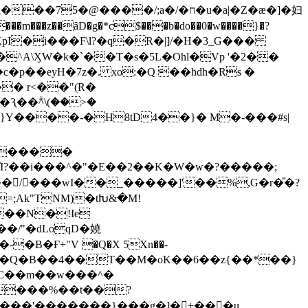
\ӼW�k�`��T�s�5L�Ohl�Vp '�2��
�p��eyH�7z�. xo:�Q ��hdh�Rs �
� r<��"(R�
�Ԇ��ۗ^\(��>�
m�p��󏷘/���wI��_�����]'��%,G�r�̎�?
=;Ak"TNM)�tԽ&�M!
�/"�dLoqD�嬈
�B�Ғ+"V �Q�X 5Xn��-
�=�Q�B��4��T��M�oK��6��z{��*��}
�C��m��w���^�