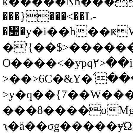
k�����Nh���
���}���<��L-
�᣽�y�i��h��ԟW^'�ތ��:I�D�c+�
�'{��$>�����
O����<�ypq۲>��ig�&�>�%
>��>6C�&Y�՛�
>y�q��{7��W��
���8����oMg�
ԇ�ӓ��σg�����ɏ