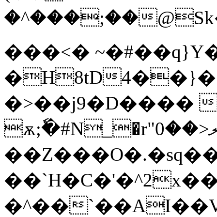
�^���;��@Sk��
���<� ~�#��q}Y
�H8tD4��}�
�>��j9�D���� 
ѫ;ٗ�#N_�r"ލ<��0+��=�ü!
��Z���O�.�sq��
��`H�C�'�^2x������G�i��p޼��i2��+7��oT
�^��`��AI�