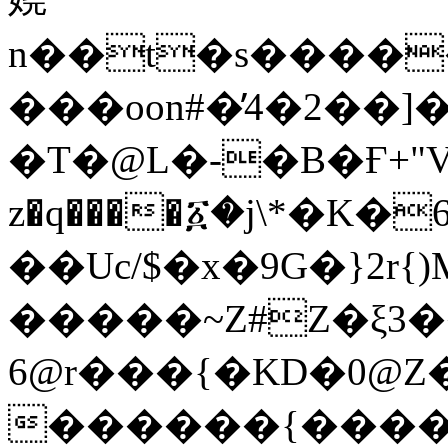
n��t�s����
���oon#�̓4�2��]
�T�@L�-�B�Ғ+"V 
z�q����፩�j\*�K�
��Uc/$�x�9G�}2
�����~Z#Z�ξ3�
6@r���{�ΚD�0@
������{�����