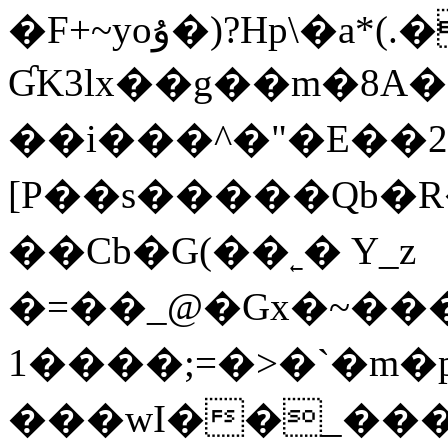
�F+~yoۇ�)?Hp\�a*(.���ٱgz�$Ӏ/l�-
ƓK3lx��g��m�8A�19
��i���^�"�E��
[P��s�����Qb�
��Cb�G(��˿� Y_z
�=��_@�Gx�~��
1�� ��;=�>� `�m�
���wI��_����