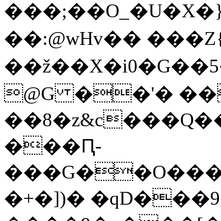
���;��O_�U�X�}U
��:@wHv�� ���Z{
��ž��X�i0�G��5��
@G ��'� ��
��8�z&c���Q�
���Ԥ-
���G��O����
�+�])� �qD���9