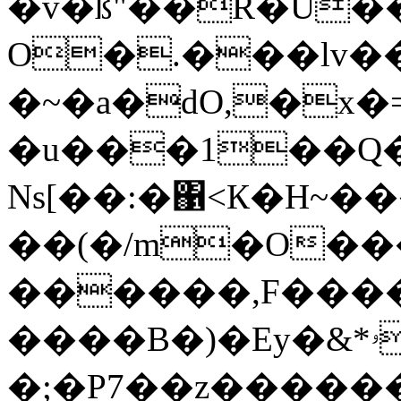
�v�ß"��R�U�
O�.���lv
�~�a�dO,�x�
�u���1��Q����h�ߗ��i������^�S.�n�;��
Ns[��:�΁<К�H~����ѥl�(��i��ݧ]>�-)���T(o
��(�/m�O��
������,F���
����B�)�Ey�&*ۥ�fgXգ8OwW����K
�;�P7��z��������