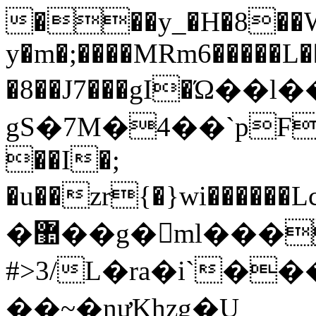
���y_�H�8��W
y�m�;����MRm6�����L�
�8��J7���gI�Ώ��
gS�7M�4��`p
��I�;
�u��zr{�}wi������Lc�0�3�W�ߘ
�޺��g�ml���
#>3/L�ra�i`�
��~�nưKhzg�U