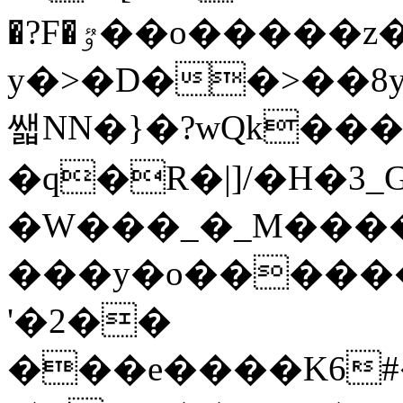
�?F�ٷ��o�����z� a1�0�?
y�>�D��>��8y
쌟NN�}�?wQk���9
�q�R�|]/�H�
�W���_�_M���
���y�o������
'�2��
���e����K6#�