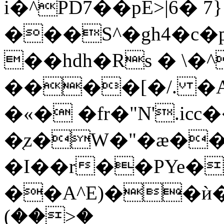
i�^PD7��pE>|6� 
���S^�gh4�c�p
��hdh�Rs � \
����[�/. 
�«� �fr�"N'.icc
�֤z�W�"�ӕ�� 
�I��r��PYe��
��A^E)��ѝ�z
(��>�