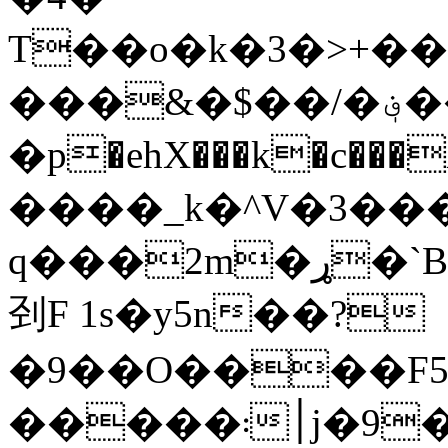
T��o�k�3�>+�
���&�$��/�؋���!
�p�ehX���k�c���X�1
����_k�^V�3��
q��
刭F 1s�y5n��?
�9��O����F5
�����܃׀j�9�N��Ǡ ��&Y