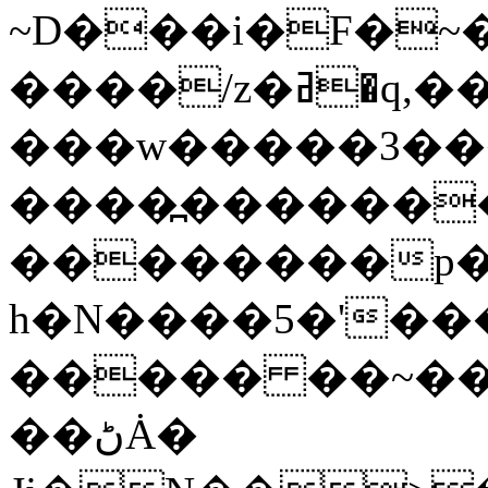
~D���i�F�~�
����/z�ߥ�q,�����_{ ��l�/
���w�����3��
����߽��������=8�N��߃o���]�mg�m>^B��[~�
��������p�
h�N����5�'�
����� ��~��
��ڻȦ�