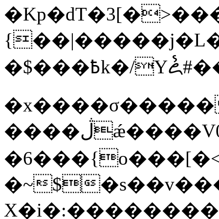
�Kp�dT�3[�>��
{��|�����j�L
�$���߿k�/Yꦍ#��0�kw>,&��`~�t=���2f�vu�]=��o�<�o��
�x����σ�����
����ڷǽ����V0>y~����^}
�6���{o���[�
�~$�s��v��
X�i�:���������