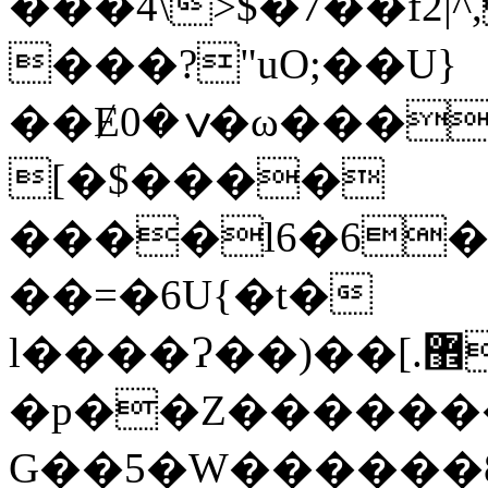
���4\>$�7��f2|^,�޷����C����"�~�|j�
���?"uO;��U}
��Ɇݍ�0�ω���W��Q����
[�$����
����l6�6�l
��=�6U{�t�
l����Ɂ��)��[.޾��;@F� "��)�E�c�rC�;@���w^�W��&cw }a��gC���P74�7��4��������\��e�7��{�g�]"�$>4 ?
�p��Z������
G��5�W������8