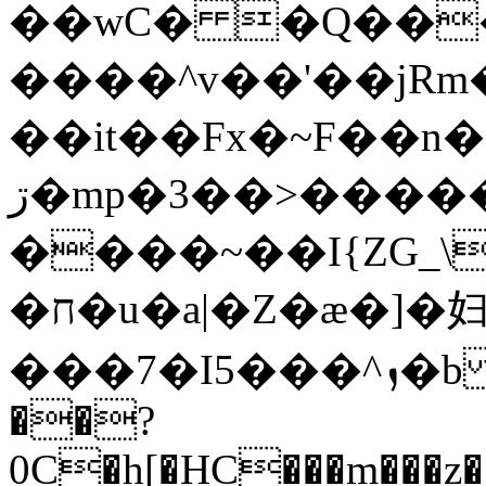
��wC� �Q��
����^v��'��jRm������M�,��Lט�w�
��it��Fx�~F��n
�ڗmp�3��>�����"AdO�t�p�ޚՍ���tx���O�7�A�Ct�g�6h2��f
����~��I{ZG_\
�ח�u�a|�Z�æ�]�妇
���7�I5���^ܙ�b h��,P�|Lp�ɘb�3S�<#:^�Bd�O"�uj�����x������!R���w$��{Un'�|
��?
0C�h[�HC���m���z