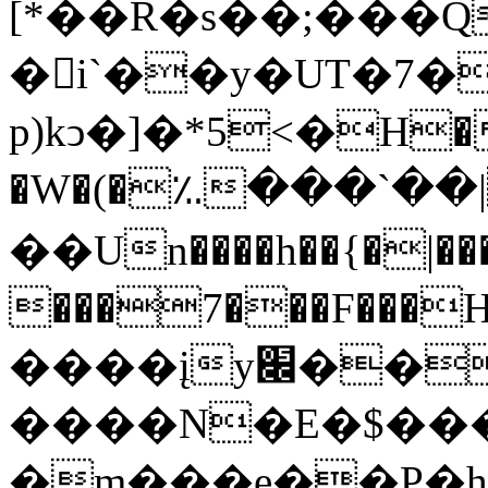
[*��R�s��;���Q
�i`��y�UT�7�
p)kͻ�]�*5<�H�S
�W�(�؉���`��|��U
��Un����h��{�|��
���7���F���
����įy׌��W� xt��
����N�E�$���
�m���e��P�h/