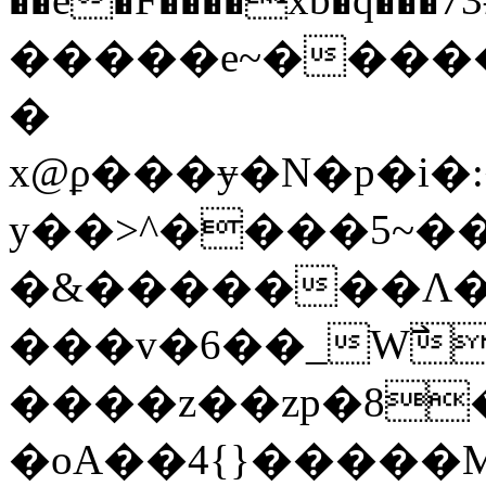
�����e~����
�
x@ϼ���ɏ�N�p�i�:�^
y��>^����5~��
�&�������Λ��lcV��
���v�6��_W߯�5||
����z��zp�8
�oA��4{}�����