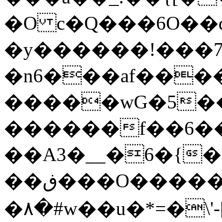
�O c�Q���6O��
�y������!���7
�n6���af��
�����wG�5�
������f��6���ߒ�Ϯy�v�����i�e���6^�O,w`,�O�E����Ӭ����#��q�]����oƕ��J����eU
��A3�__�6�{�
��ڧ���O�����y���B�n��qx�������y���ܼ����{k�h};Ӭ��σ�u��hz;5�]'�g��'�u�6W{���d����8��^��������m�E{����g���Aܹ;�y���S�_��G���>m�xz��pvt}
�٨�#w��u�*=�\'-[w�����㗓