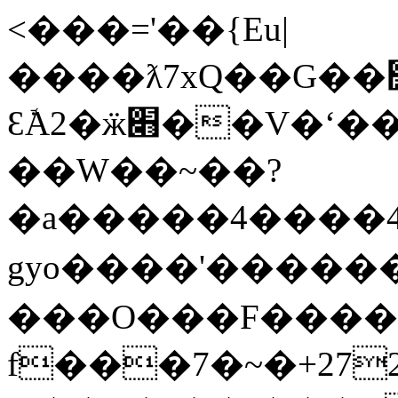
<���='��{Eu|
����ƛ7xQ��G��׽.D������Z��o���^A���%��t��?
ƐܽA2�ӝ׋��V�ʻ������}g||
��W��~��?
�a�����4����4
gyo����'����
���O���F�����
f���7�~�+272ἧ