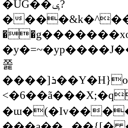
�UG��ݷ?
����&k�^��
��g�������x
�y�=~�yp����J
쫉
����]ܪ��Y�Н}o��J�>�g���������x6�2x~�i�x���%
<�6��ã���X;�q��
�ɯ�(�Iv���
���a��_.��{[� 