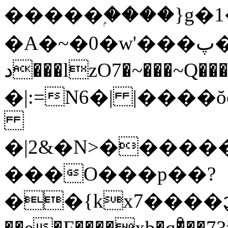
�����ۭ����}g
�A�~�0�w'���پ���u����MǺm^�]\|
د���lzO7�~���~Q���a�,K����٤zq6{�1�t?
�|:=N6�| |����
�|2&�N>�������q���gڗ� 7��
���O���p��?
��{kx7����᧓��x?>O����l���ؼl�Tw3�%��
��e�F����xb�q�ͦ��߃�73#:���Z����/