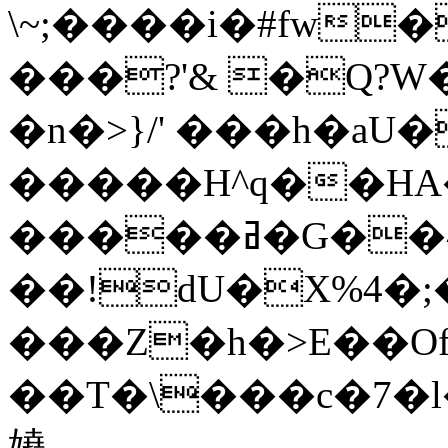
\~;����i�#fw�
���?'& �Q?
�n�>}/' ���h�aU�
�����H^q��HA�ؿ�ȭg���H)_�p��@��'vA��o�
�����ߥ�G��^���̩����N�!Ie
��!dU�X%4�;�
���Z�h�>E��O
��T�\���c�7�l�
嬈