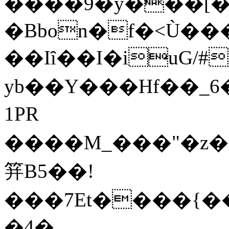
����9�y���[�
�Bbon�f�<Ù�
��Iȋ��I�iuG/#�
yb��Y���Hf�
�_6
1PR
����M_���"�z�g0
䈂B5��!
���7Et����{�����n���7�uy�ř�~����^�M
�4�