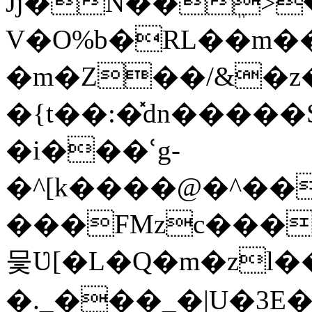
Jj�N��ܸ>
V�O%b�RL��m�
�m�Z��/&�z�
�{t��:�̽dn�����
�i���ՙg-
�^[k����@�^��
���FMzc����,J
믗Ʋ[�L�Q�m�z
�._���_�|U�3