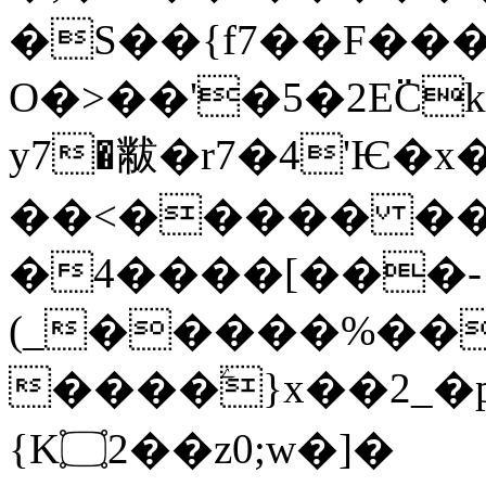
�S��{f7��F��
O�>��'�5�2E߳
y7�黻�r7�4'Ѥ�
��<����� ��
�4����[���-
(_�����%��
����ۧ}x��2_�
{K۝2��z0;w�]�