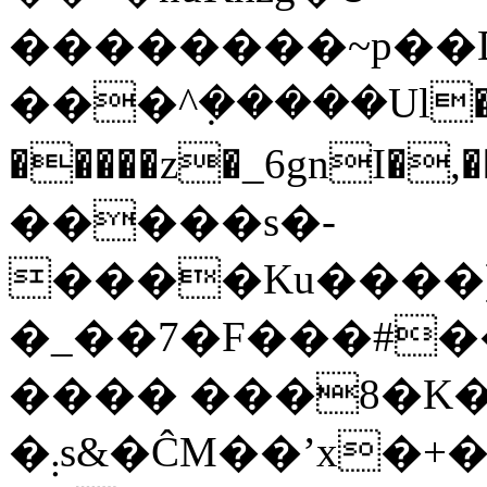
��������~p��D
���^݂�����Ul�
�����z�_6gnI�
�����s�-
����Ku����)
�_��7�F���#�����w��%ޕ]�D0|Y�������xc�ս���
���� ���8�K�n
�܄s&�ĈM��ʼx�+����t��Lr�̍�{���6{��U����I�ҳ�í3�&�w}}