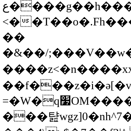
ع����g��h���Q}8u���n����B��\���\
<��T��o�.Fh��
��
�&��/;���V��
����z<�n����xx��A�o:�a|w���ؼ���
��f���z�i�ǝ[�
=�W�q׷OM�����/s�LB��<��޽��|S��ۨ{��{���������u������=#���j�R_����l9
���턆wgz]0�nh^