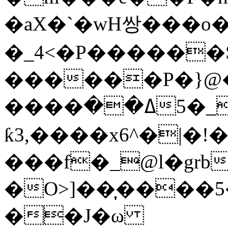
�aX�`�wH쌍���o
�_4<�P������S
������P�}@�
����ߡ��_�5�����,����|
ƙ3,����x6^�|�!
���f�_@l�gr
�O>]��͎����5�
��J�ω