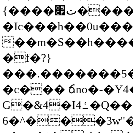
{����ت׏����R�^�:�OMc1����UߡV΁b�w.��O���A�̦C�6�V���Z��a�/
�Ic���h��0u���݋�.���i˞��܍я7��hp��.����"
��m�S��h���
�f�?}
���.�������5�
�c��� ճno�-�Y
G�&4�Iߑ4�Q�����A8�8{W��gž
6�^���3w"�V'