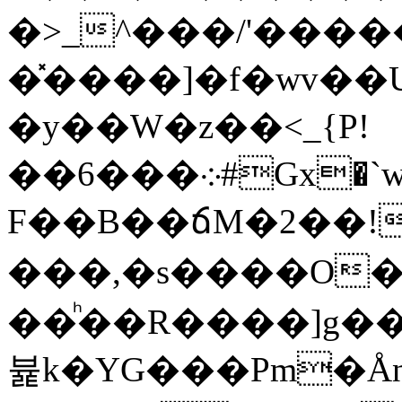
�>_^���/'����
�̽����]�f�wv��U
�y��W�z��<_{P!
��6���܀#Gx�`wb��>`N#��?^ ;���f��о��n��]�Ɲ���t�>����78�?
F��B��ճM�2��!
���,�s����O�
��ͪ��R����]g��
뷽k�YG���Pm�Ån