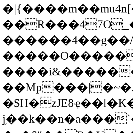
�|{����m��mu4n
��R���4
7O_
������4��g��
�����O�����
����i&������
��Mp���|�~�
د��
�$H�zJE8ҿ��l�K
j֛��k��n�a���