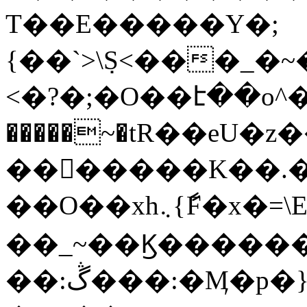
T��E�����Y�;
{��`>\݀S<���_
<�?�;�O��է��o^�G�`0
�����~�tR��eU�z��~yl�N~l&��_��
�������K��.�
��O��xh܆{ާF�x�=\EI�3}
��_~��Ϗ������
��:ڴ���:�Ӎ�p�}2==�����q���Mv�����_�o�O�'�ý��/